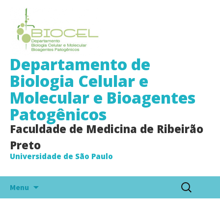
Departamento de
Biologia Celular e
Molecular e Bioagentes
Patogênicos
Faculdade de Medicina de Ribeirão
Preto
Universidade de São Paulo
Pular
Pesquisar
Menu
para
por:
o
conteúdo