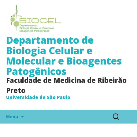
Departamento de
Biologia Celular e
Molecular e Bioagentes
Patogênicos
Faculdade de Medicina de Ribeirão
Preto
Universidade de São Paulo
Pular
Pesquisar
Menu
para
por:
o
conteúdo