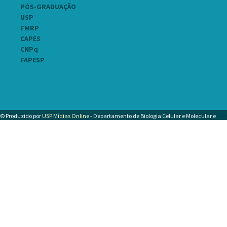
PÓS-GRADUAÇÃO
USP
FMRP
CAPES
CNPq
FAPESP
© Produzido por
USP Mídias Online
- Departamento de Biologia Celular e Molecular e
Bioagentes Patogênicos