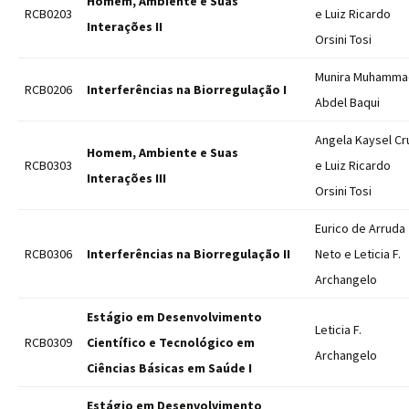
Homem, Ambiente e Suas
RCB0203
e Luiz Ricardo
Interações II
Orsini Tosi
Munira Muhamma
RCB0206
Interferências na Biorregulação I
Abdel Baqui
Angela Kaysel Cr
Homem, Ambiente e Suas
RCB0303
e Luiz Ricardo
Interações III
Orsini Tosi
Eurico de Arruda
RCB0306
Interferências na Biorregulação II
Neto e Leticia F.
Archangelo
Estágio em Desenvolvimento
Leticia F.
RCB0309
Científico e Tecnológico em
Archangelo
Ciências Básicas em Saúde I
Estágio em Desenvolvimento