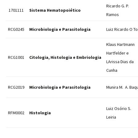
Ricardo G. P.
1701111
Sistema Hematopoiético
Ramos
RCG0245
Microbiologia e Parasitologia
Luiz Ricardo O To
Klaus Hartmann
Hartfelder e
RCG1001
Citologia, Histologia e Embriologia
LArissa Dias da
Cunha
RCG2019
Microbiologia e Parasitologia
Munira M. A. Baqu
Luiz Osório S.
RFM0002
Histologia
Leiria