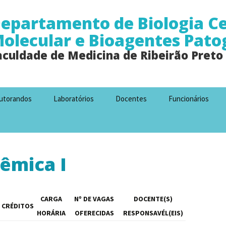
epartamento de Biologia Ce
olecular e Bioagentes Pato
aculdade de Medicina de Ribeirão Preto
utorandos
Laboratórios
Docentes
Funcionários
êmica I
CARGA
Nº DE VAGAS
DOCENTE(S)
CRÉDITOS
HORÁRIA
OFERECIDAS
RESPONSAVÉL(EIS)