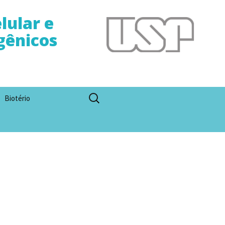
lular e
gênicos
Pesquisar
Biotério
por: