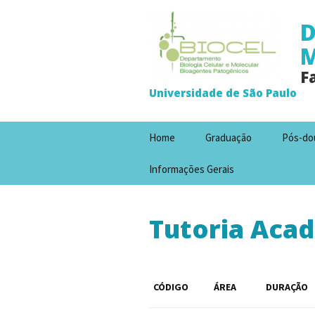
D
M
F
Universidade de São Paulo
Pular
Home
Graduação
Pós-do
para
o
Informações Gerais
conteúdo
Tutoria Acad
CÓDIGO
ÁREA
DURAÇÃO