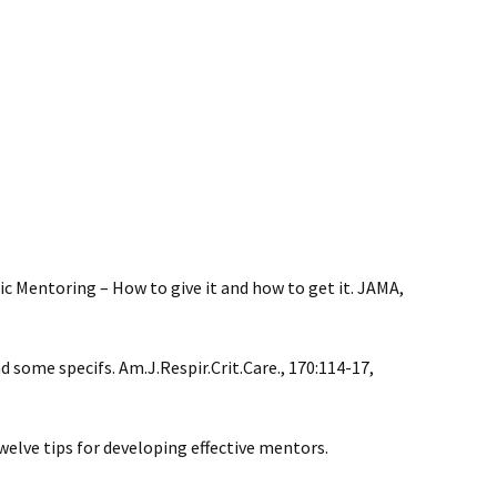
c Mentoring – How to give it and how to get it. JAMA,
 some specifs. Am.J.Respir.Crit.Care., 170:114-17,
elve tips for developing effective mentors.