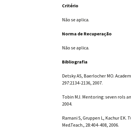
Critério
Não se aplica.
Norma de Recuperação
Não se aplica.
Bibliografia
Detsky AS, Baerlocher MO. Academi
297:2134-2136, 2007.
Tobin MJ. Mentoring: seven rols and
2004.
Ramani S, Gruppen L, Kachur EK. Tw
Med.Teach., 28:404-408, 2006.