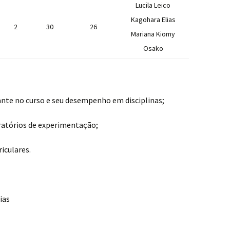
Lucila Leico
Kagohara Elias
2
30
26
Mariana Kiomy
Osako
ante no curso e seu desempenho em disciplinas;
ratórios de experimentação;
riculares.
ias