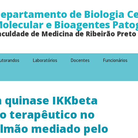
epartamento de Biologia Ce
olecular e Bioagentes Pato
aculdade de Medicina de Ribeirão Preto
utorandos
Laboratórios
Docentes
Funcionários
a quinase IKKbeta
o terapêutico no
ulmão mediado pelo