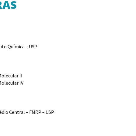
RAS
tuto Química – USP
olecular II
Molecular IV
rédio Central – FMRP – USP