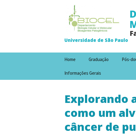
D
M
F
Universidade de São Paulo
Pular
Home
Graduação
Pós-do
para
o
Informações Gerais
conteúdo
Explorando 
como um alv
câncer de p