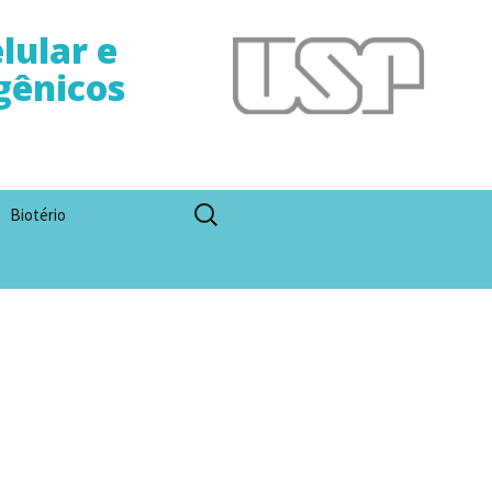
lular e
gênicos
Pesquisar
Biotério
por: