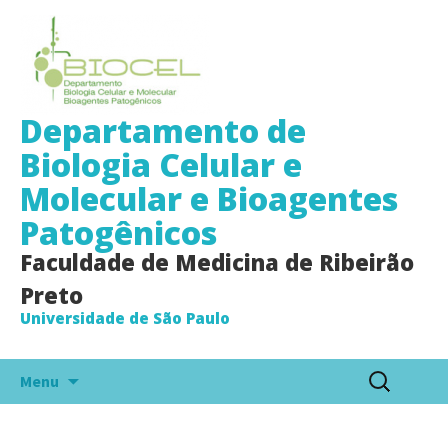
Departamento de
Biologia Celular e
Molecular e Bioagentes
Patogênicos
Faculdade de Medicina de Ribeirão
Preto
Universidade de São Paulo
Pular
Pesquisar
Menu
para
por:
o
conteúdo