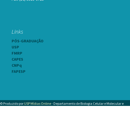
Links
PÓS-GRADUAÇÃO
USP
FMRP
CAPES
CNPq
FAPESP
© Produzido por
USP Mídias Online
- Departamento de Biologia Celular e Molecular e
Bioagentes Patogênicos