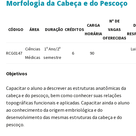
Morfologia da Cabeça e do Pescoço
Nº DE
CARGA
D
CÓDIGO
ÁREA
DURAÇÃO
CRÉDITOS
VAGAS
HORÁRIA
RESP
OFERECIDAS
Ciências
1º Ano/2º
Lu
RCG0147
6
90
Médicas
semestre
Objetivos
Capacitar o aluno a descrever as estruturas anatômicas da
cabeça e do pescoço, bem como conhecer suas relações
topográficas funcionais e aplicadas. Capacitar ainda o aluno
ao conhecimento da origem embriológica e do
desenvolvimento das mesmas estruturas da cabeça e do
pescoço.