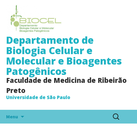
Departamento de
Biologia Celular e
Molecular e Bioagentes
Patogênicos
Faculdade de Medicina de Ribeirão
Preto
Universidade de São Paulo
Pular
Pesquisar
Menu
para
por:
o
conteúdo