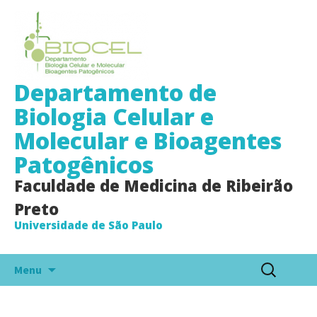
Departamento de
Biologia Celular e
Molecular e Bioagentes
Patogênicos
Faculdade de Medicina de Ribeirão
Preto
Universidade de São Paulo
Pular
Pesquisar
Menu
para
por:
o
conteúdo